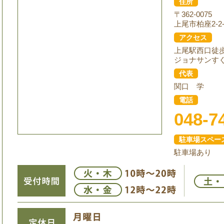
住所
〒362-0075
上尾市柏座2-2-
アクセス
上尾駅西口徒
ジョナサンす
代表
関口 学
電話
048-7
駐車場スペー
駐車場あり