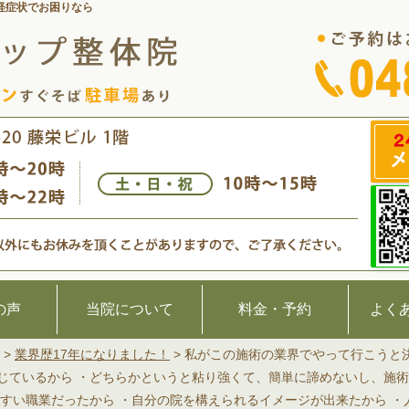
経症状でお困りなら
の声
当院について
料金・予約
よく
>
業界歴17年になりました！
>
私がこの施術の業界でやって行こうと
じているから ・どちらかというと粘り強くて、簡単に諦めないし、施
やすい職業だったから ・自分の院を構えられるイメージが出来たから 