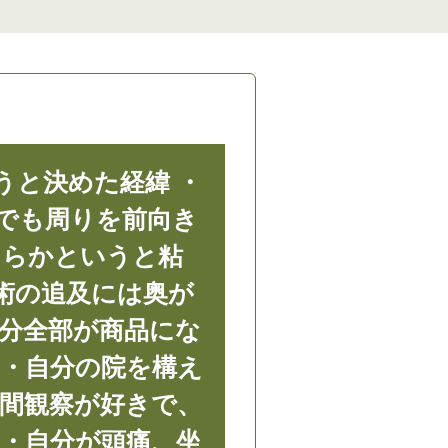
うと決めた経緯 ・
でも周りを前向き
ちらかというと粘
術の追及には奥が
自分全部が商品にな
 ・自分の院を構え
人間観察が好きで、
 ・自分が頭痛、坐