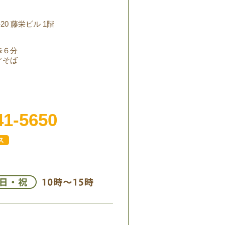
20 藤栄ビル 1階
歩６分
ぐそば
41-5650
ス