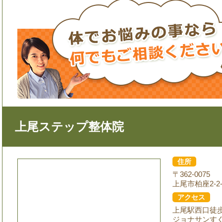
上尾ステップ整体院
住所
〒362-0075
上尾市柏座2-2-
アクセス
上尾駅西口徒
ジョナサンす