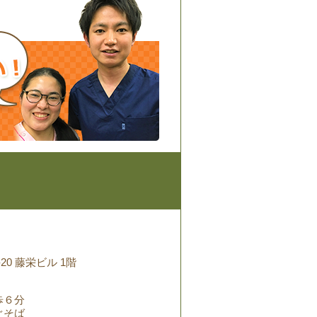
20 藤栄ビル 1階
歩６分
ぐそば