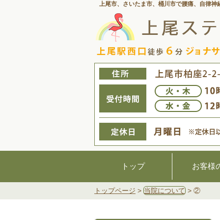
上尾市、さいたま市、桶川市で腰痛、
自律神
トップ
お客様
トップページ
>
当院について
>
②