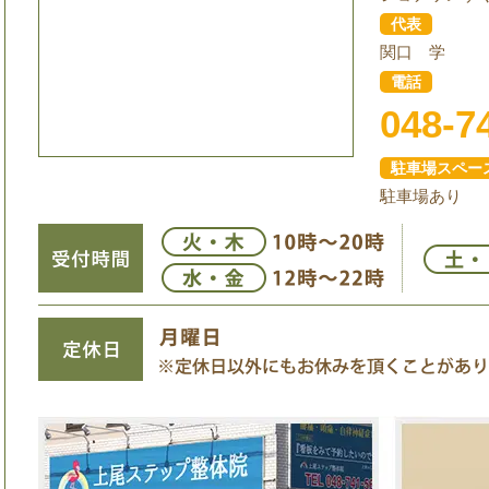
代表
関口 学
電話
048-7
駐車場スペー
駐車場あり