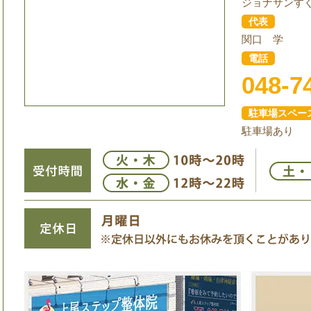
ジョナサンす
代表
関口 学
電話
048-7
駐車場スペー
駐車場あり