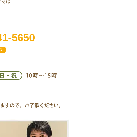
ぐそば
41-5650
ス