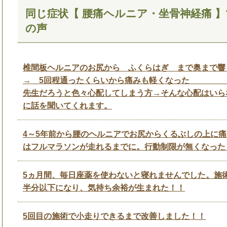
同じ症状【 腰痛ヘルニア・坐骨神経痛 
の声
椎間板ヘルニアのお尻から ふくらはぎ まで奥まで響
→ 5回程通ったくらいから痛みも軽くな
先生だろうと色々心配してしまう方→そんな心配はいら
に話を聞いてくれます。
4～5年前から腰のヘルニアでお尻からくるぶしの上に
はフルマラソンが走れるまでに。行動制限が無くなった
5ヵ月間、毎日座薬を使わないと寝れませんでした。施
半分以下になり、気持ち余裕が生まれた！！
5回目の施術で小走りできるまで改善しました！！