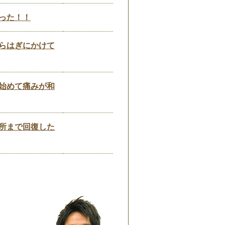
った！！
らはぎにかけて
始めて痛みが和
所まで回復した