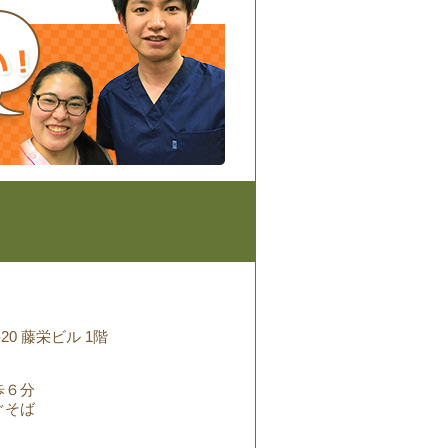
20 藤栄ビル 1階
歩６分
ぐそば