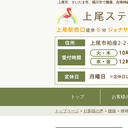
上尾市、さいたま市、桶川市で腰痛、
自律神
トップ
お客様
トップページ
>
お客様の声
>
腰痛
>
腰