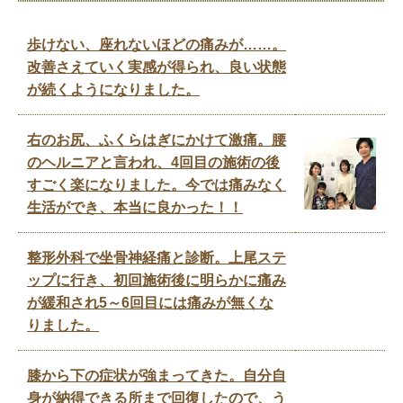
歩けない、座れないほどの痛みが……。
改善さえていく実感が得られ、良い状態
が続くようになりました。
右のお尻、ふくらはぎにかけて激痛。腰
のヘルニアと言われ、4回目の施術の後
すごく楽になりました。今では痛みなく
生活ができ、本当に良かった！！
整形外科で坐骨神経痛と診断。上尾ステ
ップに行き、初回施術後に明らかに痛み
が緩和され5～6回目には痛みが無くな
りました。
膝から下の症状が強まってきた。自分自
身が納得できる所まで回復したので、う