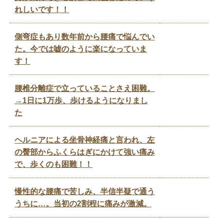
れしいです！！
側弯症もあり数年前から腰痛で悩んでい
た。今では嘘のように楽になっていま
す！
腰椎分離症で立っていることさえ困難。
→1日に1万歩、歩けるようになりまし
た
ヘルニアによる坐骨神経痛と言われ、左
の臀部からふくらはぎにかけて強い痛み
で、歩くのも困難！！
慢性的な腰痛で苦しみ、半信半疑で通う
うちに…。当初の2割程に痛みが激減。