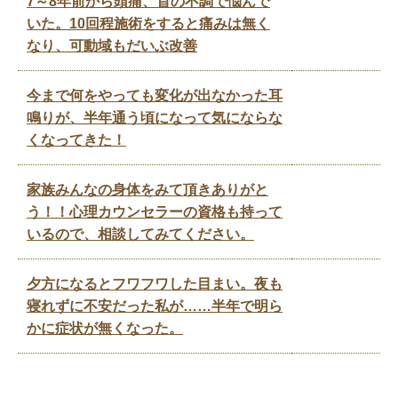
7～8年前から頭痛、首の不調で悩んで
いた。10回程施術をすると痛みは無く
なり、可動域もだいぶ改善
今まで何をやっても変化が出なかった耳
鳴りが、半年通う頃になって気にならな
くなってきた！
家族みんなの身体をみて頂きありがと
う！！心理カウンセラーの資格も持って
いるので、相談してみてください。
夕方になるとフワフワした目まい。夜も
寝れずに不安だった私が……半年で明ら
かに症状が無くなった。