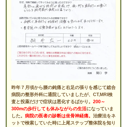
昨年７月頃から腰の鈍痛と右足の張りを感じて総合
病院の整形外科に通院していましたが、CT,MRI検
査と投薬だけで症状は悪化するばかり。
200～
300mの歩行しても休みながらの生活
になっていま
した。
病院の医者の診断は坐骨神経痛。
治療法をネ
ットで検索していた時に上尾ステップ整体院を知り