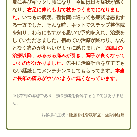
夏に再びギックリ腰になり、今回は日々症状が酷く
なり、
右足に痺れも出て杖をつくまでになりまし
た。
いつもの病院、整骨院に通っても症状は悪化す
る一方でした。そんな時、ネットでステップ整体院
を知り、わらにもすがる思いで予約を入れ、治療を
していただきました。初めての治療が終わり、なん
となく痛みが和らいだように感じました。
2回目の
治療以降、みるみる痛みが引き、調子が良くなって
いくのが分かりました。
先生に治療計画を立てても
らい継続してメンテナンスしてもらってます。
本当
に長年の痛みがウソのように無くなっています。
※お客様の感想であり、効果効能を保障するものではありませ
ん。
お客様の症状：
腰痛
脊柱管狭窄症・坐骨神経痛