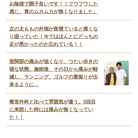
お陰様で調子良いです！！フワフワした
感じ、胃のムカムカが無くなりました。
左の太ももの外側が夜寝ていると痛くな
り困っていた！今ではほんとにどっちの
足が悪かったのか忘れている！！
股関節の痛みが強くなり、つたい歩きの
様な状態。施術後、その日から痛みが軽
減し、ランニング、ゴルフの素振りが出
来るように…
整形外科と比べて雰囲気が違う。5回目
に来院した時には痛みが無くなってい
た！！