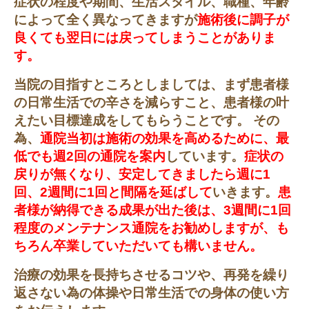
症状の程度や期間、生活スタイル、職種、年齢
によって全く異なってきますが
施術後に調子が
良くても翌日には戻ってしまうことがありま
す。
当院の目指すところとしましては、まず患者様
の日常生活での辛さを減らすこと、患者様の叶
えたい目標達成をしてもらうことです。 その
為、
通院当初は施術の効果を高めるために、最
低でも週2回の通院を案内
しています。
症状の
戻りが無くなり、安定してきましたら週に1
回、2週間に1回と間隔を延ばして
いきます。
患
者様が納得できる成果が出た後は、3週間に1回
程度のメンテナンス通院をお勧めしますが、も
ちろん卒業していただいても構いません。
治療の効果を長持ちさせるコツや、再発を繰り
返さない為の体操や日常生活での身体の使い方