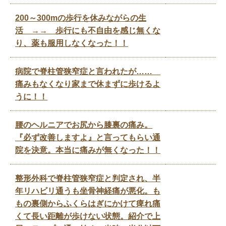
200～300mの歩行を休みながらの生
活 →→ 歩行にも不自由を感じ無くな
り、薬も服用しなくなった！！
病院で脊柱管狭窄症と言われたが……
痛みもなくなり家まで休まずに歩けるよ
うに！！
腰のヘルニアでお尻から膝裏の痛み。
『必ず改善しますよ』と言ってもらい通
院を決意。本当に痛みが無くなった！！
整形外科で脊柱管狭窄症と判定され、半
年リハビリ通うも坐骨神経痛が悪化。も
もの裏側からふくらはぎにかけて痺れ痛
くて長い距離が歩けない状態。紹介で上