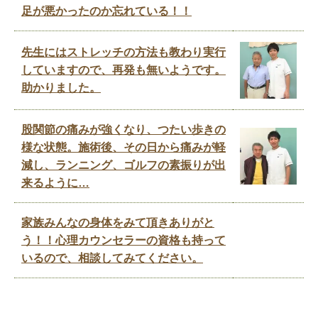
足が悪かったのか忘れている！！
先生にはストレッチの方法も教わり実行
していますので、再発も無いようです。
助かりました。
股関節の痛みが強くなり、つたい歩きの
様な状態。施術後、その日から痛みが軽
減し、ランニング、ゴルフの素振りが出
来るように…
家族みんなの身体をみて頂きありがと
う！！心理カウンセラーの資格も持って
いるので、相談してみてください。