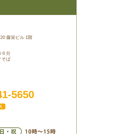
20 藤栄ビル 1階
歩６分
ぐそば
41-5650
ス