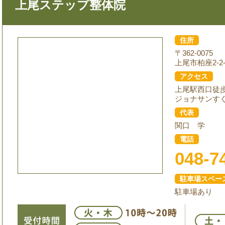
上尾ステップ整体院
住所
〒362-0075
上尾市柏座2-2-
アクセス
上尾駅西口徒
ジョナサンす
代表
関口 学
電話
048-7
駐車場スペー
駐車場あり