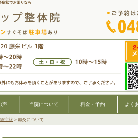
経症状でお困りなら
の声
当院について
料金・予約
よく
経症状
>
鍼灸について