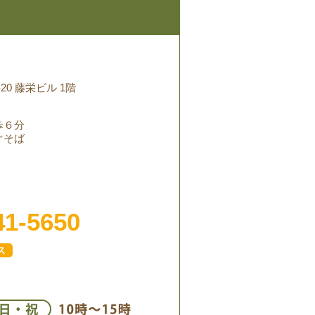
20 藤栄ビル 1階
歩６分
ぐそば
41-5650
ス