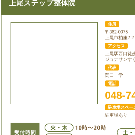
上尾ステップ整体院
住所
〒362-0075
上尾市柏座2-2-
アクセス
上尾駅西口徒
ジョナサンす
代表
関口 学
電話
048-7
駐車場スペー
駐車場あり