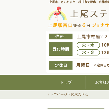
上尾市、さいたま市、桶川市で腰痛、
自律神
トップ
お客様
トップページ
>
綾木宏さん