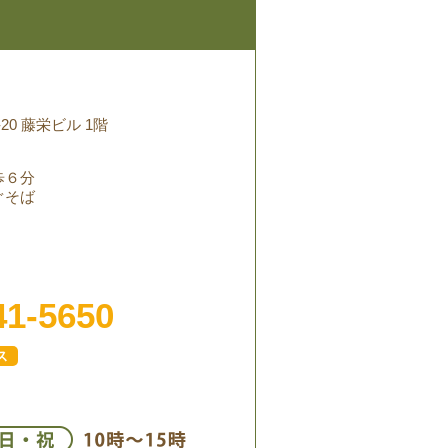
20 藤栄ビル 1階
歩６分
ぐそば
41-5650
ス