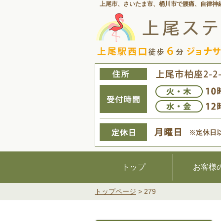
上尾市、さいたま市、桶川市で腰痛、
自律神
トップ
お客様
トップページ
>
279