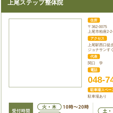
上尾ステップ整体院
住所
〒362-0075
上尾市柏座2-2-
アクセス
上尾駅西口徒
ジョナサンす
代表
関口 学
電話
048-7
駐車場スペー
駐車場あり