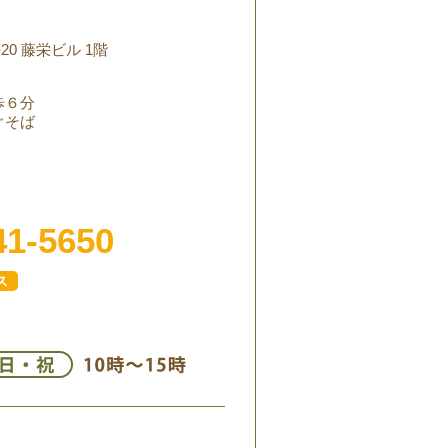
20 藤栄ビル 1階
歩６分
ぐそば
41-5650
ス