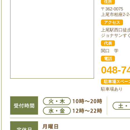
住所
〒362-0075
上尾市柏座2-2-
アクセス
上尾駅西口徒
ジョナサンす
代表
関口 学
電話
048-7
駐車場スペー
駐車場あり