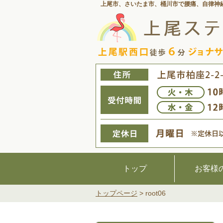
上尾市、さいたま市、桶川市で腰痛、
自律神
トップ
お客様
トップページ
>
root06