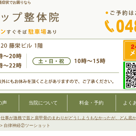
経症状でお困りなら
の声
当院について
料金・予約
よく
>
仕事が激務で首と肩甲骨のまわりがどうしようもなかったが、どん底
>
自律神経②ツーショット