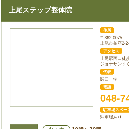
上尾ステップ整体院
住所
〒362-0075
上尾市柏座2-2-
アクセス
上尾駅西口徒
ジョナサンす
代表
関口 学
電話
048-7
駐車場スペー
駐車場あり