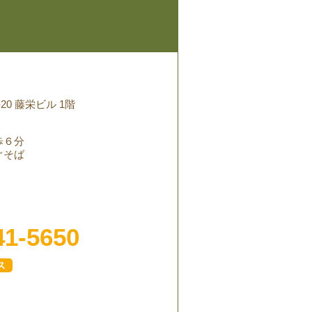
20 藤栄ビル 1階
歩６分
ぐそば
41-5650
ス