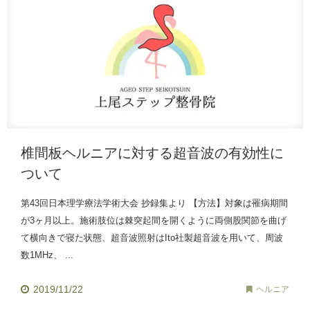
椎間板ヘルニアに対する超音波の有効性に
ついて
第43回日本理学療法学術大会 抄録集より 【方法】対象は罹病期間
が3ヶ月以上。施術肢位は棘突起間を開くように両側股関節を曲げ
て横向きで寝た状態、超音波照射はIto社製超音波を用いて、周波
数1MHz、 ...
2019/11/22
ヘルニア