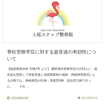
脊柱管狭窄症に対する超音波の有効性につ
いて
【臨床整形外科 33巻3号 より】 腰部脊柱管狭窄症の方83人に，超
音波を照射して照射直後と追跡調査時の成績．神経障害形式によ
る分類では，神経根型が61例，馬尾型9例，混合型13例で行っ
た。 ※出 ...
2019/04/18
脊柱管狭窄症