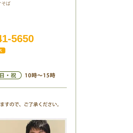
ぐそば
41-5650
ス