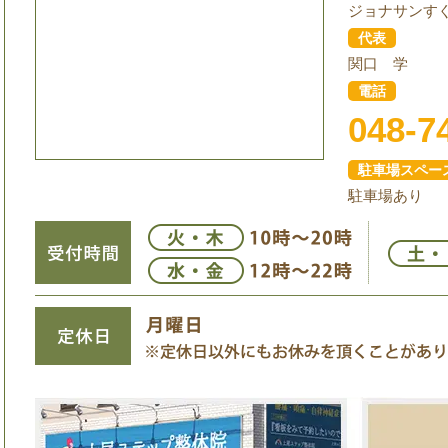
ジョナサンす
代表
関口 学
電話
048-7
駐車場スペー
駐車場あり