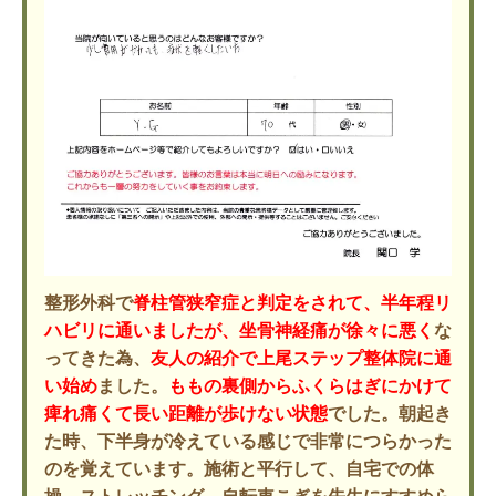
整形外科で
脊柱管狭窄症と判定をされて、半年程リ
ハビリに通いましたが、坐骨神経痛が徐々に悪く
な
ってきた為、
友人の紹介で上尾ステップ整体院に通
い始め
ました。
ももの裏側からふくらはぎにかけて
痺れ痛くて長い距離が歩けない状態
でした。朝起き
た時、下半身が冷えている感じで非常につらかった
のを覚えています。施術と平行して、自宅での体