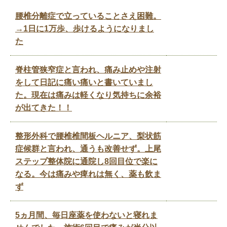
腰椎分離症で立っていることさえ困難。
→1日に1万歩、歩けるようになりまし
た
脊柱管狭窄症と言われ、痛み止めや注射
をして日記に痛い痛いと書いていまし
た。現在は痛みは軽くなり気持ちに余裕
が出てきた！！
整形外科で腰椎椎間板ヘルニア、梨状筋
症候群と言われ、通うも改善せず。上尾
ステップ整体院に通院し8回目位で楽に
なる。今は痛みや痺れは無く、薬も飲ま
ず
5ヵ月間、毎日座薬を使わないと寝れま