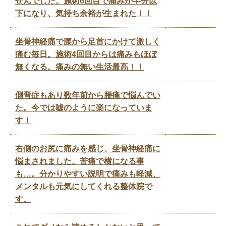
せんでした。施術6回目で痛みが半分以
下になり、気持ち余裕が生まれた！！
坐骨神経痛で腰から足首にかけて激しく
痛む毎日。施術4回目からは痛みもほぼ
無くなる。痛みの無い生活最高！！
側弯症もあり数年前から腰痛で悩んでい
た。今では嘘のように楽になっていま
す！
右側のお尻に痛みを感じ、坐骨神経痛に
悩まされました。苦痛で横になる事
も…。分かりやすい説明で痛みも軽減、
メンタルも元気にしてくれる整体院で
す。